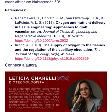
especialistas em bioimpressão 3D!
Referências:
Rademakers, T., Horvath, J. M., van Blitterswijk, C. A., &
LaPointe, V. L. S. (2019).
Oxygen and nutrient delivery
in tissue engineering: Approaches to graft
vascularization
.
Journal of Tissue Engineering and
Regenerative Medicine
,
13
(10), 1815-1829.
https://doi.org/10.1002/term.2932
Krogh, A. (1919).
The supply of oxygen to the tissues
and the regulation of the capillary circulation
.
The
Journal of Physiology
,
52
(6), 457-474.
https://doi.org/10.1113/jphysiol.1919.sp001839
Conheça a autora