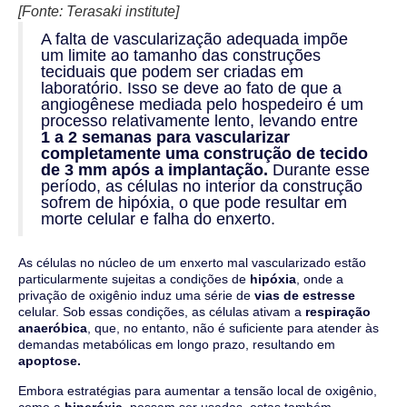
[Fonte: Terasaki institute]
A falta de vascularização adequada impõe
um limite ao tamanho das construções
teciduais que podem ser criadas em
laboratório. Isso se deve ao fato de que a
angiogênese mediada pelo hospedeiro é um
processo relativamente lento, levando entre
1 a 2 semanas para vascularizar
completamente uma construção de tecido
de 3 mm após a implantação.
Durante esse
período, as células no interior da construção
sofrem de hipóxia, o que pode resultar em
morte celular e falha do enxerto.
As células no núcleo de um enxerto mal vascularizado estão
particularmente sujeitas a condições de
hipóxia
, onde a
privação de oxigênio induz uma série de
vias de estresse
celular. Sob essas condições, as células ativam a
respiração
anaeróbica
, que, no entanto, não é suficiente para atender às
demandas metabólicas em longo prazo, resultando em
apoptose.
Embora estratégias para aumentar a tensão local de oxigênio,
como a
hiperóxia
, possam ser usadas, estas também