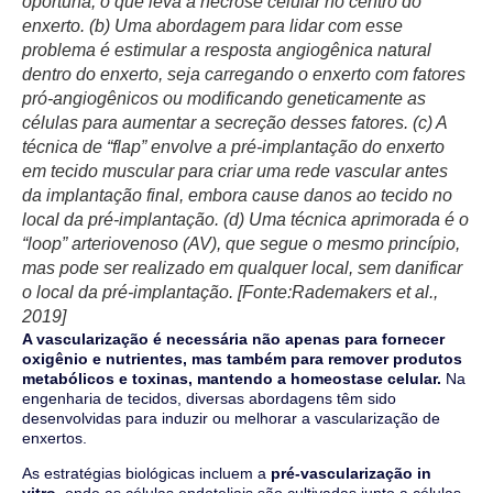
oportuna, o que leva à necrose celular no centro do
enxerto. (b) Uma abordagem para lidar com esse
problema é estimular a resposta angiogênica natural
dentro do enxerto, seja carregando o enxerto com fatores
pró-angiogênicos ou modificando geneticamente as
células para aumentar a secreção desses fatores. (c) A
técnica de “flap” envolve a pré-implantação do enxerto
em tecido muscular para criar uma rede vascular antes
da implantação final, embora cause danos ao tecido no
local da pré-implantação. (d) Uma técnica aprimorada é o
“loop” arteriovenoso (AV), que segue o mesmo princípio,
mas pode ser realizado em qualquer local, sem danificar
o local da pré-implantação. [Fonte:Rademakers et al.,
2019]
A vascularização é necessária não apenas para fornecer
oxigênio e nutrientes, mas também para remover produtos
metabólicos e toxinas, mantendo a homeostase celular.
Na
engenharia de tecidos, diversas abordagens têm sido
desenvolvidas para induzir ou melhorar a vascularização de
enxertos.
As estratégias biológicas incluem a
pré-vascularização in