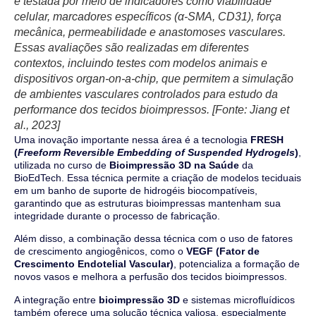
é testada por meio de indicadores como viabilidade
celular, marcadores específicos (α-SMA, CD31), força
mecânica, permeabilidade e anastomoses vasculares.
Essas avaliações são realizadas em diferentes
contextos, incluindo testes com modelos animais e
dispositivos organ-on-a-chip, que permitem a simulação
de ambientes vasculares controlados para estudo da
performance dos tecidos bioimpressos. [Fonte: Jiang et
al., 2023]
Uma inovação importante nessa área é a tecnologia
FRESH
(
Freeform Reversible Embedding of Suspended Hydrogels
)
,
utilizada no curso de
Bioimpressão 3D na Saúde
da
BioEdTech. Essa técnica permite a criação de modelos teciduais
em um banho de suporte de hidrogéis biocompatíveis,
garantindo que as estruturas bioimpressas mantenham sua
integridade durante o processo de fabricação.
Além disso, a combinação dessa técnica com o uso de fatores
de crescimento angiogênicos, como o
VEGF (Fator de
Crescimento Endotelial Vascular)
, potencializa a formação de
novos vasos e melhora a perfusão dos tecidos bioimpressos.
A integração entre
bioimpressão 3D
e sistemas microfluídicos
também oferece uma solução técnica valiosa, especialmente