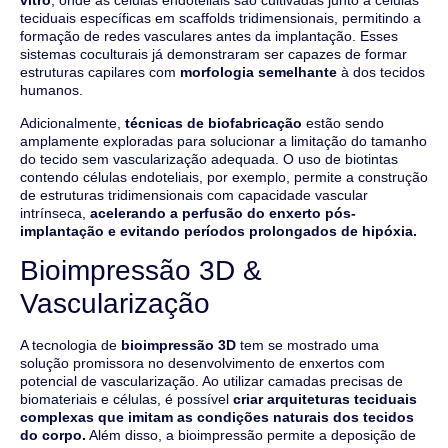
vitro
, onde as células endoteliais são cultivadas junto a células
teciduais específicas em scaffolds tridimensionais, permitindo a
formação de redes vasculares antes da implantação. Esses
sistemas coculturais já demonstraram ser capazes de formar
estruturas capilares com
morfologia semelhante
à dos tecidos
humanos.
Adicionalmente,
técnicas de biofabricação
estão sendo
amplamente exploradas para solucionar a limitação do tamanho
do tecido sem vascularização adequada. O uso de biotintas
contendo células endoteliais, por exemplo, permite a construção
de estruturas tridimensionais com capacidade vascular
intrínseca,
acelerando a perfusão do enxerto pós-
implantação e evitando períodos prolongados de hipóxia.
Bioimpressão 3D &
Vascularização
A tecnologia de
bioimpressão 3D
tem se mostrado uma
solução promissora no desenvolvimento de enxertos com
potencial de vascularização. Ao utilizar camadas precisas de
biomateriais e células, é possível
criar arquiteturas teciduais
complexas que imitam as condições naturais dos tecidos
do corpo.
Além disso, a bioimpressão permite a deposição de